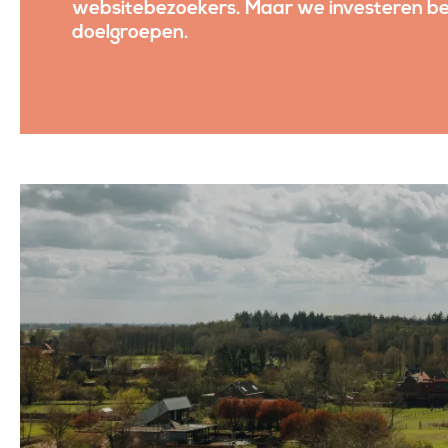
websitebezoekers. Maar we investeren be
doelgroepen.