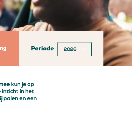
Periode
ng
mee kun je op
inzicht in het
jlpalen en een