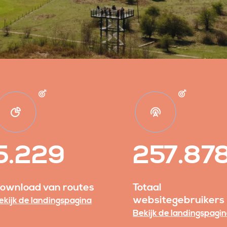
5.229
257.87
ownload van routes
Totaal
websitegebruikers
ekijk de landingspagina
Bekijk de landingspagi