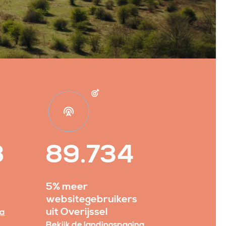
8
89.734
5% meer
websitegebruikers
uit Overijssel
na
Bekijk de landingspagina