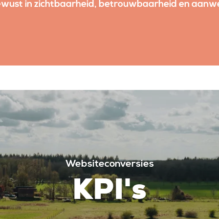
wust in zichtbaarheid, betrouwbaarheid en aanwez
Websiteconversies
KPI's