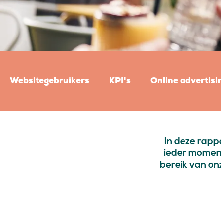
Websitegebruikers
KPI's
Online advertisi
In deze rapp
ieder moment 
bereik van on